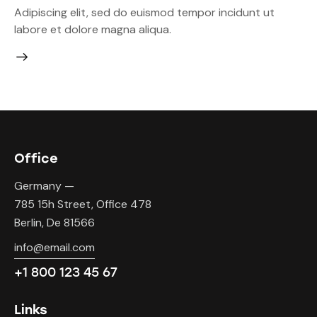
Adipiscing elit, sed do euismod tempor incidunt ut
labore et dolore magna aliqua.
Office
Germany —
785 15h Street, Office 478
Berlin, De 81566
info@email.com
+1 800 123 45 67
Links