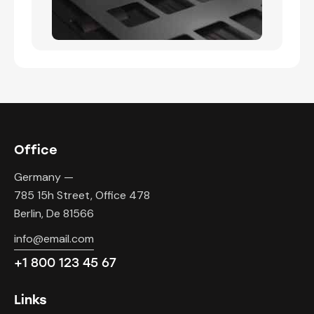
Office
Germany —
785 15h Street, Office 478
Berlin, De 81566
info@email.com
+1 800 123 45 67
Links