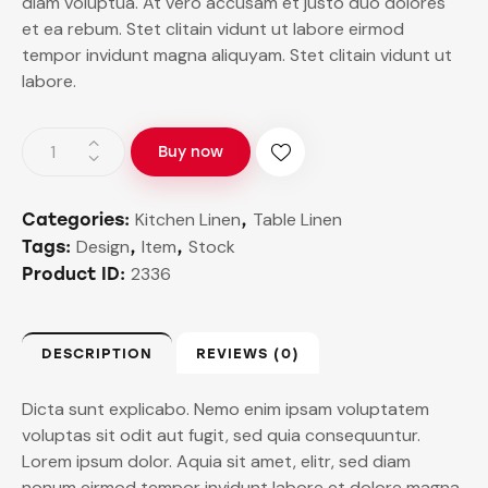
diam voluptua. At vero accusam et justo duo dolores
et ea rebum. Stet clitain vidunt ut labore eirmod
tempor invidunt magna aliquyam. Stet clitain vidunt ut
labore.
Buy now
Kitchen Linen
Table Linen
Categories:
,
Design
Item
Stock
Tags:
,
,
2336
Product ID:
DESCRIPTION
REVIEWS (0)
Dicta sunt explicabo. Nemo enim ipsam voluptatem
voluptas sit odit aut fugit, sed quia consequuntur.
Lorem ipsum dolor. Aquia sit amet, elitr, sed diam
nonum eirmod tempor invidunt labore et dolore magna